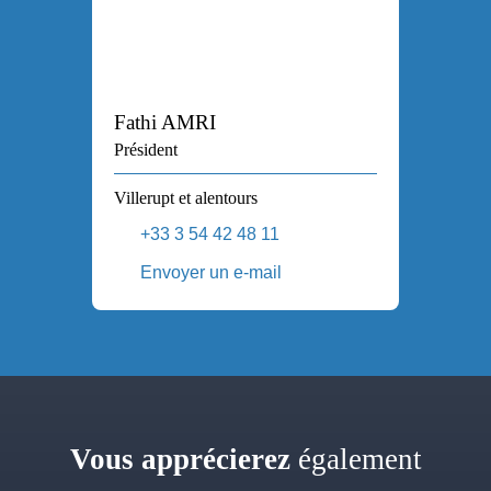
Fathi AMRI
Président
Villerupt et alentours
+33 3 54 42 48 11
Envoyer un e-mail
Vous apprécierez
également