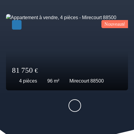
Nouveauté
81 750
€
4
pièces
96
m²
Mirecourt 88500