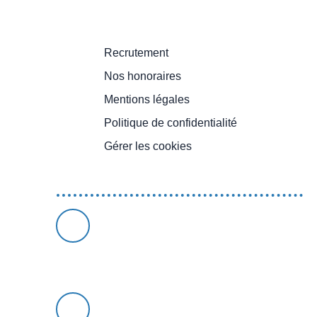
Informations
Recrutement
Nos honoraires
Mentions légales
Politique de confidentialité
Gérer les cookies
Propulsé par
AMRIMMO
4 rue Carnot 54190 Villerupt
03 54 42 48 11