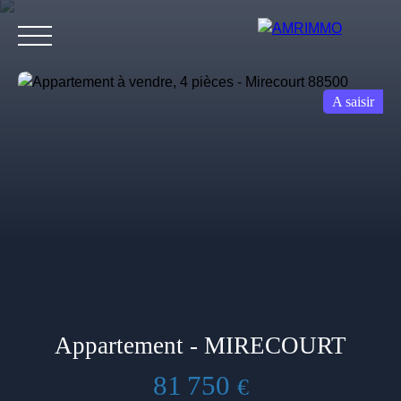
A saisir
Accueil
Nos biens
Nos services
Blog
Contact
Avis de valeur
Appartement - MIRECOURT
81 750
€