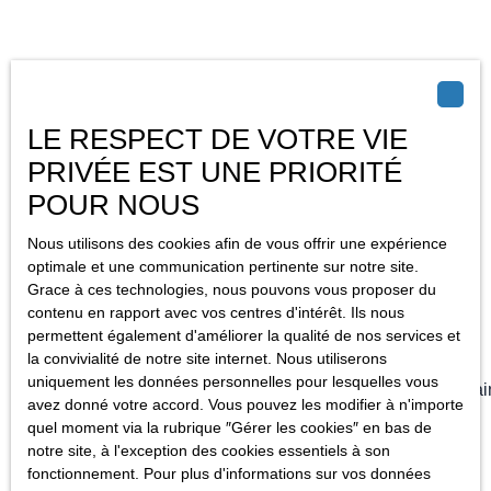
LE RESPECT DE VOTRE VIE
PRIVÉE EST UNE PRIORITÉ
Je recherche un bien
POUR NOUS
Vente stationnement Villerupt (54190)
Nous utilisons des cookies afin de vous offrir une expérience
Vente appartement Mirecourt (88500)
optimale et une communication pertinente sur notre site.
Grace à ces technologies, nous pouvons vous proposer du
Vente appartement Villerupt (54190)
contenu en rapport avec vos centres d'intérêt. Ils nous
Vente maison mitoyenne 1 côté Villerupt
permettent également d'améliorer la qualité de nos services et
(54190)
la convivialité de notre site internet. Nous utiliserons
uniquement les données personnelles pour lesquelles vous
Vente maison mitoyenne 2 côtés Mont-Sain
avez donné votre accord. Vous pouvez les modifier à n'importe
Martin (54350)
quel moment via la rubrique ″Gérer les cookies″ en bas de
Vente maison individuelle Haucourt-
notre site, à l'exception des cookies essentiels à son
fonctionnement. Pour plus d'informations sur vos données
Moulaine (54860)