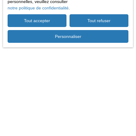
personnelles, veuillez consulter
notre politique de confidentialité
.
Tout accepter
Tout refuser
Je suis propriétaire
Estimez votre bien
Personnaliser
Vendre avec nous
Espace vendeur
Nous contacter
Informations
Recrutement
Nos honoraires
Mentions légales
Politique de confidentialité