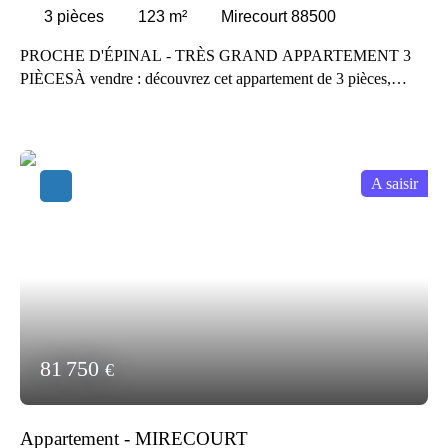
3
pièces
123
m²
Mirecourt 88500
PROCHE D'ÉPINAL - TRÈS GRAND APPARTEMENT 3
PIÈCESÀ vendre : découvrez cet appartement de 3 pièces,
vendu loué, de 123 m² à Mirecourt (88500). Cet appartement est
composé de deux chambres et d'une salle de bains. Une cave
offre à cet appartement davantage de possibilités pour
s'organiser. Il y a l'École Maternelle du Centre, l'École Primaire
A saisir
Privée Jeanne d'Arc Saint Pierre Fourier, le Lycée Général et
Technologique Jean-Baptiste Vuillaume, le Collège Guy
Dolmaire et le Simone Veil à moins de 10 minutes à pied.
L'aéroport Epinal-Mirecourt est accessible à 6 km. On trouve le
cinéma Rio tout comme un bureau de poste et de nombreux
restaurants à proximité du bien. L'appartement est à vendre pour
la somme de 92 650 € (Prenez contact avec notre agence pour
une première visite de ce T3 en vente.
81 750
€
Appartement - MIRECOURT