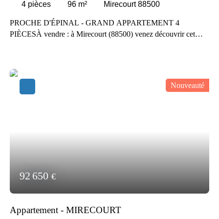
4
pièces
96
m²
Mirecourt 88500
PROCHE D'ÉPINAL - GRAND APPARTEMENT 4
PIÈCESÀ vendre : à Mirecourt (88500) venez découvrir cet
appartement vendu loué de 4 pièces de 96 m². Il dispose de trois
chambres et d'une salle de bains. L'École Maternelle du Centre,
l'École Primaire Privée Jeanne d'Arc Saint Pierre Fourier, le
Lycée Général et Technologique Jean-Baptiste Vuillaume, le
Nouveauté
Collège Guy Dolmaire et le Simone Veil sont implantés à moins
de 10 minutes à pied. L'aéroport Epinal-Mirecourt est accessible
à 6 km. Il y a le cinéma Rio tout comme un bureau de poste et
de nombreux restaurants à proximité du logement. Cet
appartement est à vendre pour la somme de 81 750 € Envie d'en
savoir plus sur ce T4 en vente ? Prenez contact avec notre
équipe.
92 650
€
Appartement - MIRECOURT