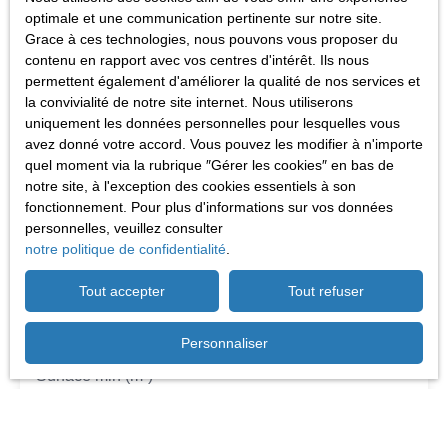
Prénom
optimale et une communication pertinente sur notre site.
Grace à ces technologies, nous pouvons vous proposer du
contenu en rapport avec vos centres d'intérêt. Ils nous
Nom
permettent également d'améliorer la qualité de nos services et
la convivialité de notre site internet. Nous utiliserons
Email
uniquement les données personnelles pour lesquelles vous
avez donné votre accord. Vous pouvez les modifier à n'importe
Type d'offre
quel moment via la rubrique ″Gérer les cookies″ en bas de
Vente
notre site, à l'exception des cookies essentiels à son
fonctionnement. Pour plus d'informations sur vos données
Type de bien
Appartement
personnelles, veuillez consulter
notre politique de confidentialité
.
Localisation
Mirecourt (88500)
Tout accepter
Tout refuser
Budget max (€)
Personnaliser
Surface min (m²)
Pièces min