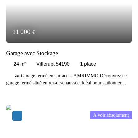
11 000
€
Garage avec Stockage
24
m²
Villerupt 54190
1
place
🚗 Garage fermé en surface – AMRIMMO
Découvrez ce
garage fermé situé en rez-de-chaussée, idéal pour stationner
votre véhicule en toute sécurité ou bénéficier d’un espace de
stockage supplémentaire ✨
Facile d’accès, ce garage en surface
offre un emplacement pratique et sécurisé, parfait pour une
voiture, une moto ou du rangement.
Ce garage représente une
A voir absolument
solution idéale pour protéger votre véhicule des intempéries et
profiter d’un espace privé au quotidien 🚗
📞 Contactez l’agence
AMRIMMO pour plus d’informations ou organiser une visite.