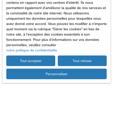
contenu en rapport avec vos centres d'intérêt. Ils nous
fonctionnel et accessible au quotidien. Parfait pour un usage
permettent également d'améliorer la qualité de nos services et
personnel, professionnel ou pour un investissement locatif 🚗 📞
la convivialité de notre site internet. Nous utiliserons
Contactez l’agence AMRIMMO pour plus d’informations ou
uniquement les données personnelles pour lesquelles vous
organiser une visite.
avez donné votre accord. Vous pouvez les modifier à n'importe
quel moment via la rubrique ″Gérer les cookies″ en bas de
notre site, à l'exception des cookies essentiels à son
Vendu
fonctionnement. Pour plus d'informations sur vos données
personnelles, veuillez consulter
notre politique de confidentialité
.
Nouveauté Garage
Tout accepter
Tout refuser
16
m²
Villerupt 54190
1
place
Garage en surface, un havre de sécurité à VilleruptDécouvrez ce
Personnaliser
garage en surface, idéalement situé dans la charmante ville de
Villerupt (54190). Ce havre de sécurité, d'une place, est un
véritable bijou pour les amoureux de l'automobile. Imaginez
votre véhicule, à l'abri des intempéries et des regards indiscrets,
dans ce cocon fermé et sécurisé. Ce garage n'est pas seulement
un lieu de stationnement, c'est un espace de rangement