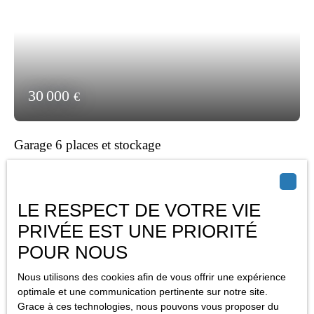
AMRIMMO pour plus d’informations ou organiser une visite.
30 000
€
Garage 6 places et stockage
105
m²
Villerupt 54190
6
places
🚗 Garage sécurisé – 6 places en surface | AMRIMMO
LE RESPECT DE VOTRE VIE
Découvrez cet ensemble de 6 places de stationnement en
PRIVÉE EST UNE PRIORITÉ
surface, situé en rez-de-chaussée, idéal pour du stationnement
privé, du stockage ou un investissement. Entièrement sécurisé et
POUR NOUS
facile d’accès, ce garage offre un environnement pratique et
fonctionnel pour accueillir plusieurs véhicules : voitures, SUV,
Nous utilisons des cookies afin de vous offrir une expérience
Vendu
optimale et une communication pertinente sur notre site.
utilitaires légers ou motos. Ce bien représente une solution idéale
Grace à ces technologies, nous pouvons vous proposer du
pour sécuriser vos véhicules tout en bénéficiant d’un espace