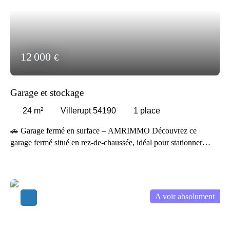
12 000
€
Garage et stockage
24
m²
Villerupt 54190
1
place
🚗 Garage fermé en surface – AMRIMMO Découvrez ce
garage fermé situé en rez-de-chaussée, idéal pour stationner
votre véhicule en toute sécurité ou bénéficier d’un espace de
stockage supplémentaire ✨ Facile d’accès, ce garage en surface
offre un emplacement pratique et sécurisé, parfait pour une
voiture, une moto ou du rangement. Ce garage représente une
A voir absolument
solution idéale pour protéger votre véhicule des intempéries et
profiter d’un espace privé au quotidien 🚗 📞 Contactez l’agence
AMRIMMO pour plus d’informations ou organiser une visite.