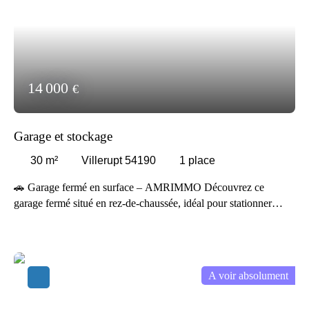
14 000
€
Garage et stockage
30
m²
Villerupt 54190
1
place
🚗 Garage fermé en surface – AMRIMMO Découvrez ce
garage fermé situé en rez-de-chaussée, idéal pour stationner
votre véhicule en toute sécurité ou bénéficier d’un espace de
stockage supplémentaire ✨ Facile d’accès, ce garage en surface
offre un emplacement pratique et sécurisé, parfait pour une
voiture, une moto ou du rangement. Ce garage représente une
A voir absolument
solution idéale pour protéger votre véhicule des intempéries et
profiter d’un espace privé au quotidien 🚗 📞 Contactez l’agence