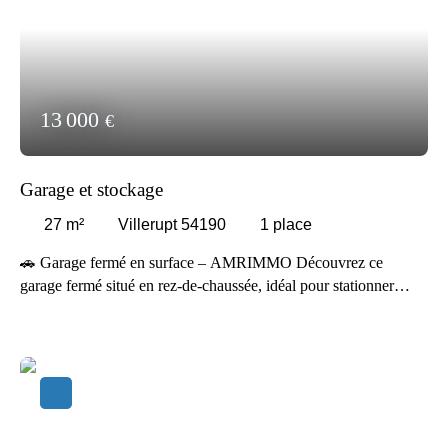
13 000
€
Garage et stockage
27
m²
Villerupt 54190
1
place
🚗 Garage fermé en surface – AMRIMMO Découvrez ce
garage fermé situé en rez-de-chaussée, idéal pour stationner
votre véhicule en toute sécurité ou bénéficier d’un espace de
stockage supplémentaire ✨ Facile d’accès, ce garage en surface
offre un emplacement pratique et sécurisé, parfait pour une
voiture, une moto ou du rangement. Ce garage représente une
solution idéale pour protéger votre véhicule des intempéries et
profiter d’un espace privé au quotidien 🚗 📞 Contactez l’agence
AMRIMMO pour plus d’informations ou organiser une visite.