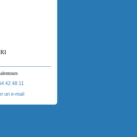
MRI
 alentours
54 42 48 11
r un e-mail