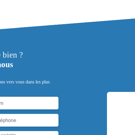
e bien ?
nous
ons vers vous dans les plus
m
léphone
 souhaitez