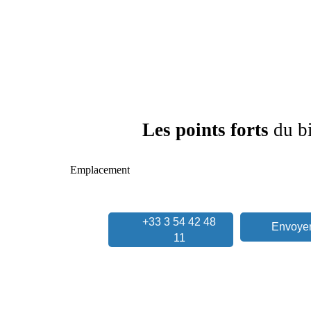
Les points forts
du b
Emplacement
+33 3 54 42 48
Envoyer
11