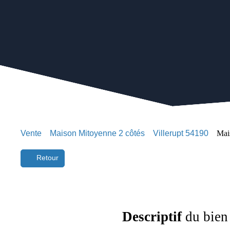
Vente
Maison Mitoyenne 2 côtés
Villerupt 54190
Mais
Retour
Descriptif
du bien