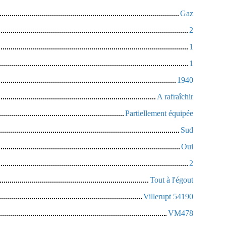
Gaz
2
1
1
1940
A rafraîchir
Partiellement équipée
Sud
Oui
2
Tout à l'égout
Villerupt 54190
VM478