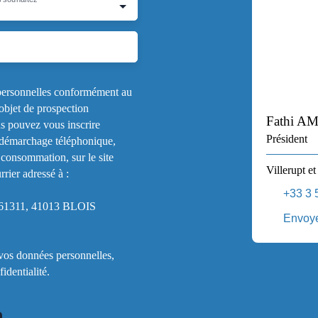
 personnelles conformément au
objet de prospection
Fathi A
s pouvez vous inscrire
Président
u démarchage téléphonique,
 consommation, sur le site
Villerupt et
rier adressé à :
+33 3 
S 61311, 41013 BLOIS
Envoye
 vos données personnelles,
fidentialité
.