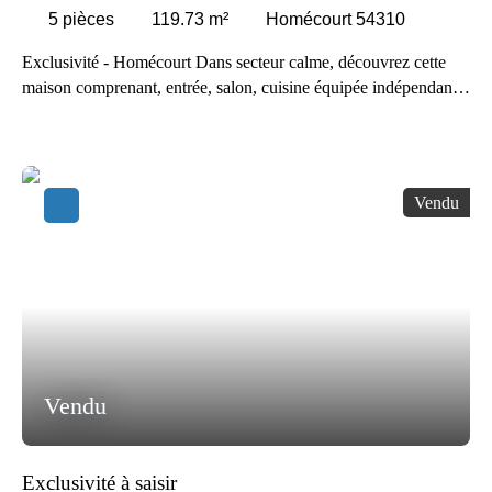
5
pièces
119.73
m²
Homécourt 54310
Exclusivité - Homécourt Dans secteur calme, découvrez cette
maison comprenant, entrée, salon, cuisine équipée indépendante
avec accès sur une terrasse, 3 chambres, salle d'eau, wc.
Chauffage gaz, double vitrage, isolation extérieur effectué.
Emplacement de stationnement, le tout sur 3 ares 24. La maison
est située à proximité de toutes commodités, commerces et
Vendu
transports.
Vendu
Exclusivité à saisir