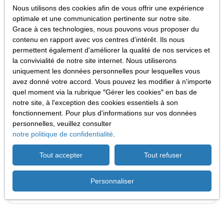
Nous utilisons des cookies afin de vous offrir une expérience
Prénom
optimale et une communication pertinente sur notre site.
Grace à ces technologies, nous pouvons vous proposer du
Nom
contenu en rapport avec vos centres d'intérêt. Ils nous
permettent également d'améliorer la qualité de nos services et
la convivialité de notre site internet. Nous utiliserons
Email
uniquement les données personnelles pour lesquelles vous
avez donné votre accord. Vous pouvez les modifier à n'importe
Type d'offre
quel moment via la rubrique ″Gérer les cookies″ en bas de
Vente
notre site, à l'exception des cookies essentiels à son
Type de bien
fonctionnement. Pour plus d'informations sur vos données
Maison Mitoyenne 1 côté
personnelles, veuillez consulter
notre politique de confidentialité
.
Localisation
Homécourt (54310)
Tout accepter
Tout refuser
Budget max (€)
Personnaliser
Surface min (m²)
Pièces min