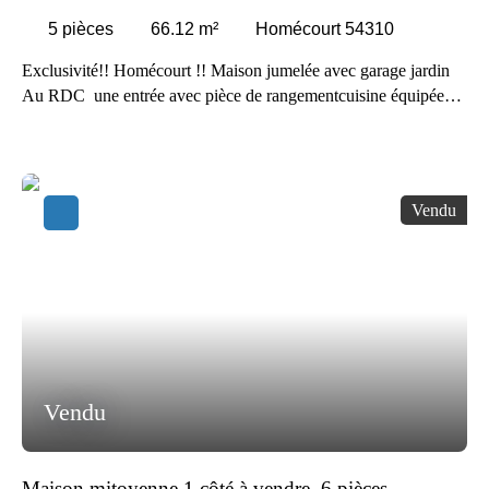
5
pièces
66.12
m²
Homécourt 54310
Exclusivité!! Homécourt !! Maison jumelée avec garage jardin
Au RDC une entrée avec pièce de rangementcuisine équipée
ouvrant sur séjour salle d'eau avec un wc 1er étage 2
Chambres 1 wc indépendant 1 dressing 1 bureau A l'étage
comble aménagéavec 1 grande chambre au sous-sol garage-
Buanderie chauffage gaz chaudière année 2017double vitrages
Vendu
espace de rangement optimisé Grand Jardin aucun travaux
maison entretenue
Vendu
Maison mitoyenne 1 côté à vendre, 6 pièces -