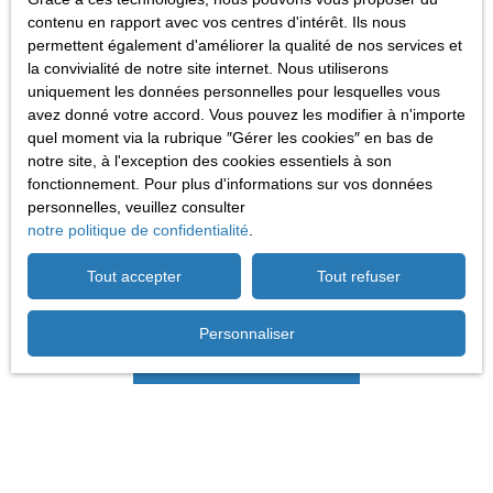
conformément au RGPD. Si vous ne souhaitez pas faire
contenu en rapport avec vos centres d'intérêt. Ils nous
l'objet de prospection commerciale par voie téléphonique,
permettent également d'améliorer la qualité de nos services et
la convivialité de notre site internet. Nous utiliserons
vous pouvez vous inscrire gratuitement sur la liste
uniquement les données personnelles pour lesquelles vous
d'opposition au démarchage téléphonique, prévu par
avez donné votre accord. Vous pouvez les modifier à n'importe
l'article L223-1 du code de la consommation, sur le site
quel moment via la rubrique ″Gérer les cookies″ en bas de
Internet www.bloctel.gouv.fr ou par courrier adressé à :
notre site, à l'exception des cookies essentiels à son
fonctionnement. Pour plus d'informations sur vos données
Société Worldline, Service Bloctel, CS 61311, 41013
personnelles, veuillez consulter
BLOIS CEDEX.
notre politique de confidentialité
.
Pour en savoir plus sur le traitement de vos données
Tout accepter
Tout refuser
personnelles, veuillez consulter notre
politique de
confidentialité
.
Personnaliser
Recevoir des annonces