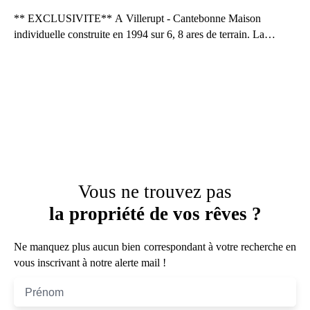
** EXCLUSIVITE** A Villerupt - Cantebonne Maison
individuelle construite en 1994 sur 6, 8 ares de terrain. La
maison comprend une entree, salon avec cheminée, une salle a
manger avec accès sur la terrasse puis dans le jardin, une cuisine
ouverte équipée , 1 chambre, une suite parentale avec salle
d'eau, un wc indépendant, une salle de bains, a l'étage 2
chambres et un bureau. Au sous/sol il y a une buanderie,
chaufferie et adoucisseur d'eau, un garage et un emplacement
de parking. La maison est situe dans un secteur calme et
agréable.
Vous ne trouvez pas
la propriété de vos rêves ?
Ne manquez plus aucun bien correspondant à votre recherche en
vous inscrivant à notre alerte mail !
Prénom