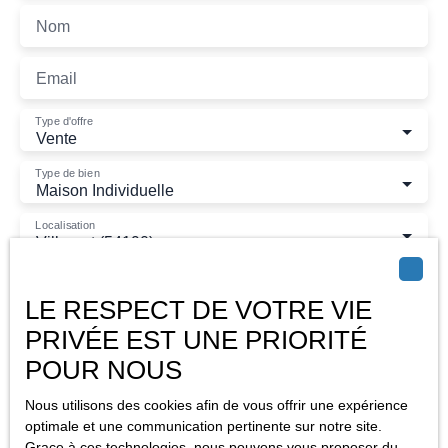
Nom
Email
Type d'offre
Vente
Type de bien
Maison Individuelle
Localisation
Villerupt (54190)
Budget max (€)
LE RESPECT DE VOTRE VIE
PRIVÉE EST UNE PRIORITÉ
Surface min (m²)
POUR NOUS
Pièces min
Nous utilisons des cookies afin de vous offrir une expérience
optimale et une communication pertinente sur notre site.
J'accepte le traitement de mes données personnelles
Grace à ces technologies, nous pouvons vous proposer du