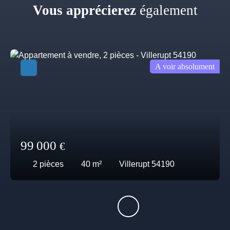
Vous apprécierez
également
A voir absolument
99 000
€
2
pièces
40
m²
Villerupt 54190